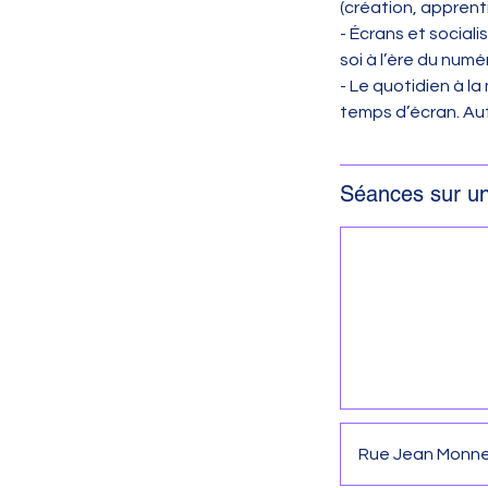
(création, apprent
- Écrans et sociali
soi à l’ère du numé
- Le quotidien à la
temps d’écran. Au
Séances sur u
Rue Jean Monn