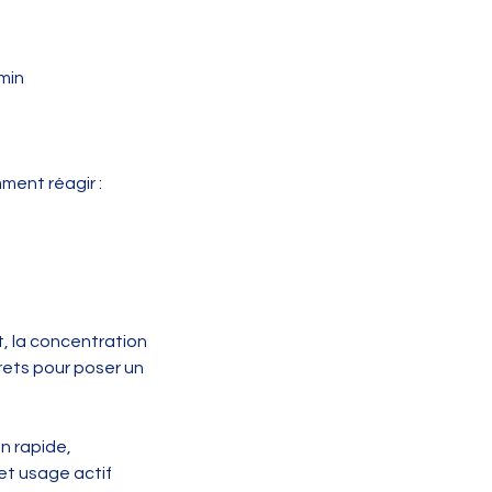
5min
ment réagir :
, la concentration
rets pour poser un
on rapide,
 et usage actif