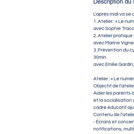
Description du 
L'après midi va se
1. Atelier : « Le 
avec Sophie Trac
2. Atelier pratique
avec Marine Vign
3. Prévention du c
30min
avec Emilie Gardin
Atelier : « Le num
Objectif de l’atelier
Aider les parents
et la socialisatio
cadre éducatif aju
Contenu de l’atelie
- Écrans et concent
notifications, mult