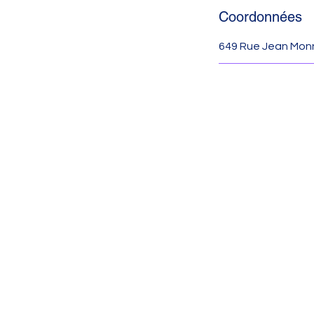
Coordonnées
649 Rue Jean Monn
Ressources Par
A
649 Rue Je