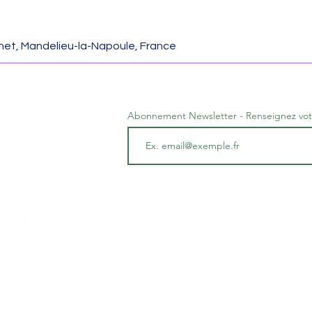
et, Mandelieu-la-Napoule, France
Abonnement Newsletter - Renseignez vot
entalité 06
ssociation loi 1901 à but non lucratif - Rond-Point de
s F
an Monnet - Résidence Les Platanes - 06210 MANDE