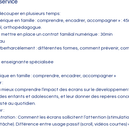
service
 découper en plusieurs temps:
numérique en famille : comprendre, encadrer, accompagner » : 4
ol, orthopédagogue.
 : mettre en place un contrat familial numérique : 30min
eau
yberharcèlement : différentes formes, comment prévenir, com
, enseignante spécialisée
érique en famille : comprendre, encadrer, accompagner »
 :
 à mieux comprendre l’impact des écrans sur le développement
n des enfants et adolescents, et leur donner des repères conc
sté au quotidien.
r :
ration : Comment les écrans sollicitent l’attention (stimulati
itâche). Différence entre usage passif (scroll, vidéos courtes)