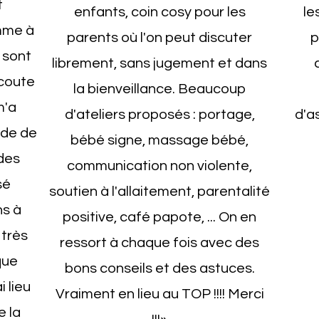
t
enfants, coin cosy pour les
le
omme à
parents où l'on peut discuter
p
 sont
librement, sans jugement et dans
écoute
la bienveillance. Beaucoup
m'a
d'ateliers proposés : portage,
d'a
ude de
bébé signe, massage bébé,
des
communication non violente,
sé
soutien à l'allaitement, parentalité
ns à
positive, café papote, ... On en
 très
ressort à chaque fois avec des
lque
bons conseils et des astuces.
i lieu
Vraiment en lieu au TOP !!!! Merci
e la