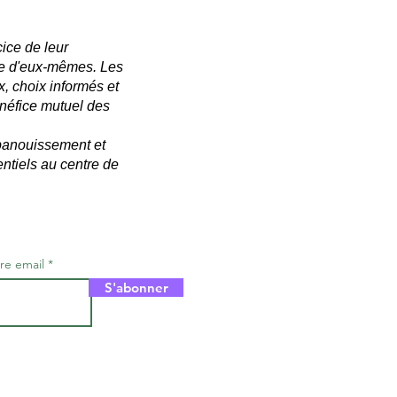
ice de leur
me d'eux-mêmes. Les
, choix informés et
énéfice mutuel des
épanouissement et
entiels au centre de
re email
S'abonner