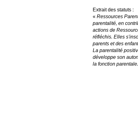
Extrait des statuts :
«
Ressources Parenta
parentalité, en con
actions de Ressources
réfléchis. Elles s'i
parents et des enfant
La parentalité posit
développe son autono
la fonction parentale
Ressources Par