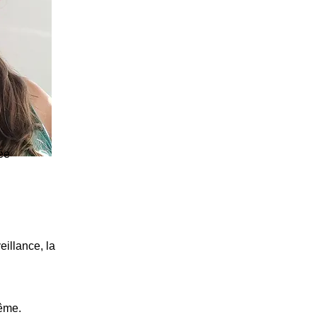
ée
eillance, la
ême.