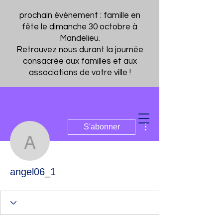
prochain évènement : famille en
fête le dimanche 30 octobre à
Mandelieu.
Retrouvez nous durant la journée
consacrée aux familles et aux
associations de votre ville !
Ressources Parentalité
Le Rond-Point des Familles
Plus d'actions
S'abonner
angel06_1
angel06_1