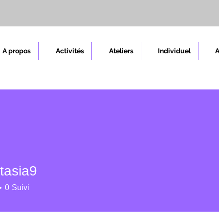
A propos
Activités
Ateliers
Individuel
tasia9
0
Suivi