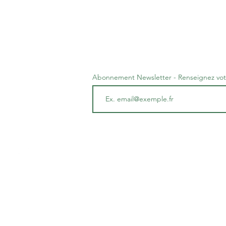
Abonnement Newsletter - Renseignez vot
entalité 06
ssociation loi 1901 à but non lucratif - Rond-Point de
s F
an Monnet - Résidence Les Platanes - 06210 MANDE